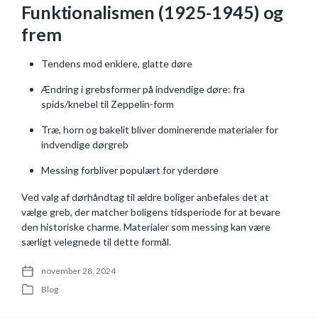
Funktionalismen (1925-1945) og
frem
Tendens mod enklere, glatte døre
Ændring i grebsformer på indvendige døre: fra
spids/knebel til Zeppelin-form
Træ, horn og bakelit bliver dominerende materialer for
indvendige dørgreb
Messing forbliver populært for yderdøre
Ved valg af dørhåndtag til ældre boliger anbefales det at
vælge greb, der matcher boligens tidsperiode for at bevare
den historiske charme. Materialer som messing kan være
særligt velegnede til dette formål.
november 28, 2024
P
Blog
o
P
s
o
t