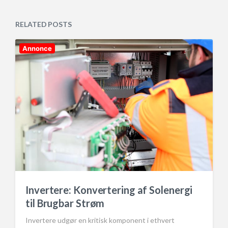
s
d
t
a
e
RELATED POSTS
t
d
e
i
n
Annonce
Invertere: Konvertering af Solenergi
til Brugbar Strøm
Invertere udgør en kritisk komponent i ethvert