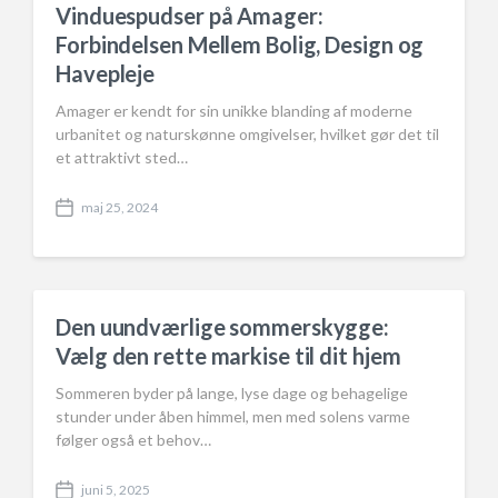
Vinduespudser på Amager:
Forbindelsen Mellem Bolig, Design og
Havepleje
Amager er kendt for sin unikke blanding af moderne
urbanitet og naturskønne omgivelser, hvilket gør det til
et attraktivt sted…
maj 25, 2024
P
o
s
t
d
a
Den uundværlige sommerskygge:
t
Vælg den rette markise til dit hjem
e
Sommeren byder på lange, lyse dage og behagelige
stunder under åben himmel, men med solens varme
følger også et behov…
juni 5, 2025