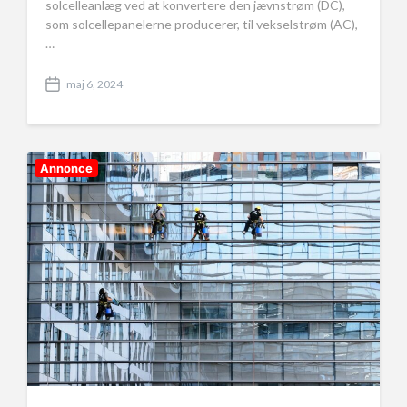
solcelleanlæg ved at konvertere den jævnstrøm (DC),
som solcellepanelerne producerer, til vekselstrøm (AC),
…
maj 6, 2024
P
o
s
t
d
Annonce
a
t
e