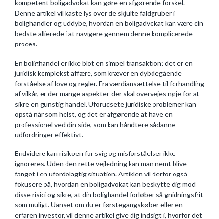
kompetent boligadvokat kan gøre en afgørende forskel.
Denne artikel vil kaste lys over de skjulte faldgruber i
bolighandler og uddybe, hvordan en boligadvokat kan være din
bedste allierede i at navigere gennem denne komplicerede
proces.
En bolighandel er ikke blot en simpel transaktion; det er en
juridisk komplekst affære, som kræver en dybdegående
forståelse af love og regler. Fra værdiansættelse til forhandling
af vilkår, er der mange aspekter, der skal overvejes nøje for at
sikre en gunstig handel. Uforudsete juridiske problemer kan
opstå når som helst, og det er afgørende at have en
professionel ved din side, som kan håndtere sådanne
udfordringer effektivt.
Endvidere kan risikoen for svig og misforståelser ikke
ignoreres. Uden den rette vejledning kan man nemt blive
fanget i en ufordelagtig situation. Artiklen vil derfor også
fokusere på, hvordan en boligadvokat kan beskytte dig mod
disse risici og sikre, at din bolighandel forløber så gnidningsfrit
som muligt. Uanset om du er førstegangskøber eller en
erfaren investor, vil denne artikel give dig indsigt i, hvorfor det