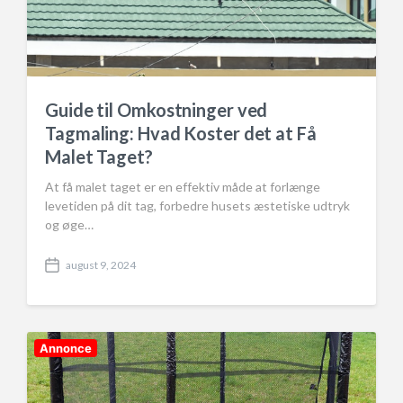
Guide til Omkostninger ved
Tagmaling: Hvad Koster det at Få
Malet Taget?
At få malet taget er en effektiv måde at forlænge
levetiden på dit tag, forbedre husets æstetiske udtryk
og øge…
august 9, 2024
P
o
s
t
d
Annonce
a
t
e