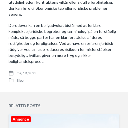
utydeligheder i kontraktens vilkår eller skjulte forpligtelser,
der kan føre til økonomiske tab eller juridiske problemer
senere.
Derudover kan en boligadvokat bistå med at forklare
komplekse juridiske begreber og terminologi på en forståelig
måde, så begge parter har en klar forståelse af deres
rettigheder og forpligtelser. Ved at have en erfaren juridisk
rådgiver ved sin side reduceres risikoen for misforståelser
betydeligt, hvilket giver en mere tryg og sikker
bolighandelsproces.
maj 18, 2025
P
Blog
o
P
s
o
t
s
d
t
a
e
RELATED POSTS
t
d
e
i
n
Annonce