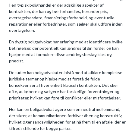
I en typisk bolighandel er der adskillige aspekter af
kontrakten, der kan og bør forhandles, herunder pris,
overtagelsesdato, finansieringsforbehold, og eventuelle
reparationer eller forbedringer, som sælger skal udføre inden
overtagelsen.
En dygtig boligadvokat har erfaring med at identificere hvilke
betingelser, der potentielt kan ændres til din fordel, og kan
hjælpe med at formulere disse ændringsforslag klart og
præcist.
Desuden kan boligadvokaten bistå med at afklare komplekse
juridiske termer og hjælpe med at forstå de fulde
konsekvenser af hver enkelt klausul i kontrakten. Det sker
ofte, at købere og sælgere har forskellige forventninger og
prioriteter, hvilket kan føre til konflikter eller misforståelser.
Her kan en boligadvokat agere som en neutral mellemmand,
der sikrer, at kommunikationen forbliver åben og konstruktiv,
hvilket øger sandsynligheden for at nå frem til en aftale, der er
tilfredsstillende for begge parter.