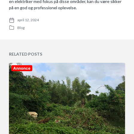
en elektriker med fokus på disse områder, kan du være sikker
på en god og professionel oplevelse.
april 12, 2024
P
Blog
o
P
s
o
t
s
d
t
a
e
RELATED POSTS
t
d
e
i
n
Annonce