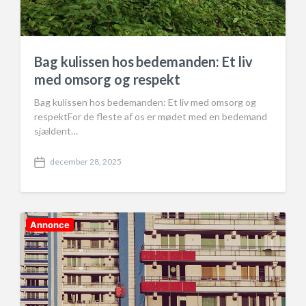
Bag kulissen hos bedemanden: Et liv
med omsorg og respekt
Bag kulissen hos bedemanden: Et liv med omsorg og
respektFor de fleste af os er mødet med en bedemand
sjældent…
december 28, 2025
P
o
s
t
d
Annonce
a
t
e