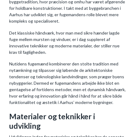
byggetradition, hvor præcision og omhu har været afgørende
for holdbare konstruktioner. I takt med at byggebranchen i
Aarhus har udviklet sig, er fugemandens rolle blevet mere
kompleks og specialiseret.
Det klassiske håndværk, hvor man med sikre hænder lagde
fuge mellem mursten og vinduer, er i dag suppleret af
innovative teknikker og moderne materialer, der stiller nye
krav til fagligheden.
Nutidens fugemænd kombinerer den stolte tradition med
nytænkning og tilpasser sig løbende de arkitektoniske
tendenser og teknologiske landvindinger, som præger byens
nybyggerier. Dermed er fugemandens arbejde ikke blot en
gentagelse af fortidens metoder, men et dynamisk håndværk,
hvor erfaring og innovation går hånd i hånd for at sikre både
funktionalitet og æstetik i Aarhus’ moderne bygninger.
Materialer og teknikker i
udvikling
Udviklingen inden for materialer og teknikker har de seneste