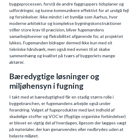
byggeprocessen, forstå de andre faggruppers tidsplaner og
udfordringer, og kunne kommunikere effektivt for at undgå fejl
og forsinkelser. Ikke mindst i et bymiljø som Aarhus, hvor
moderne arkitektur og komplekse bygningskonstruktioner
stiller store krav til præcision, bliver fugemandens
samarbejdsevner og fleksibilitet afgørende for, at projektet
lykkes. Fugemanden bidrager dermed ikke kun med sit
tekniske håndværk, men også med evnen til at skabe
sammenhæng og kvalitet på tværs af byggeriets mange
aktører.
Bæredygtige løsninger og
miljøhensyn i fugning
I takt med at bæredygtighed får en stadig større rolle i
byggebranchen, er fugemandens arbejde også under
forandring. Valget af fugeprodukter med lavt indhold af
skadelige stoffer og VOC’er (flygtige organiske forbindelser)
er blevet en vigtig del af hverdagen, ligesom der lægges vægt
på materialer, der kan genanvendes eller nedbrydes uden at
belaste miljøet.