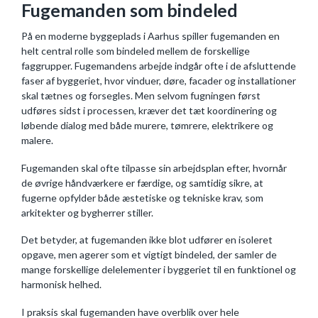
Fugemanden som bindeled
På en moderne byggeplads i Aarhus spiller fugemanden en
helt central rolle som bindeled mellem de forskellige
faggrupper. Fugemandens arbejde indgår ofte i de afsluttende
faser af byggeriet, hvor vinduer, døre, facader og installationer
skal tætnes og forsegles. Men selvom fugningen først
udføres sidst i processen, kræver det tæt koordinering og
løbende dialog med både murere, tømrere, elektrikere og
malere.
Fugemanden skal ofte tilpasse sin arbejdsplan efter, hvornår
de øvrige håndværkere er færdige, og samtidig sikre, at
fugerne opfylder både æstetiske og tekniske krav, som
arkitekter og bygherrer stiller.
Det betyder, at fugemanden ikke blot udfører en isoleret
opgave, men agerer som et vigtigt bindeled, der samler de
mange forskellige delelementer i byggeriet til en funktionel og
harmonisk helhed.
I praksis skal fugemanden have overblik over hele