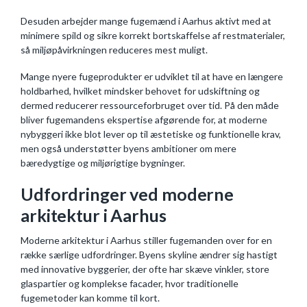
Desuden arbejder mange fugemænd i Aarhus aktivt med at
minimere spild og sikre korrekt bortskaffelse af restmaterialer,
så miljøpåvirkningen reduceres mest muligt.
Mange nyere fugeprodukter er udviklet til at have en længere
holdbarhed, hvilket mindsker behovet for udskiftning og
dermed reducerer ressourceforbruget over tid. På den måde
bliver fugemandens ekspertise afgørende for, at moderne
nybyggeri ikke blot lever op til æstetiske og funktionelle krav,
men også understøtter byens ambitioner om mere
bæredygtige og miljørigtige bygninger.
Udfordringer ved moderne
arkitektur i Aarhus
Moderne arkitektur i Aarhus stiller fugemanden over for en
række særlige udfordringer. Byens skyline ændrer sig hastigt
med innovative byggerier, der ofte har skæve vinkler, store
glaspartier og komplekse facader, hvor traditionelle
fugemetoder kan komme til kort.