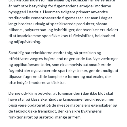
år haft stor betydning for fugemandens arbejde i moderne
nybyggeri i Aarhus. Hvor man tidligere primært anvendte
traditionelle cementbaserede fugemasser, ser man i dag et
langt bredere udvalg af specialiserede produkter, såsom
silikone-, polyurethan- og hybridfuger, der hver især er udviklet
til at imødekomme specifikke krav til fleksibilitet, holdbarhed
og miljøpåvirkning.
Samtidig har teknikkerne ændret sig, så præcision og
effektivitet vægtes højere end nogensinde før. Nye værktøjer
og applikationsmetoder, som eksempelvis automatiserede
fugepistoler og avancerede spartelsystemer, gør det muligt at
tilpasse fugerne til de komplekse former og materialer, der
ofte indgår i moderne arkitektur.
Denne udvikling betyder, at fugemanden i dag ikke blot skal
have styr på klassiske håndværksmæssige færdigheder, men
også være opdateret på de nyeste materialers egenskaber og
de teknologiske fremskridt, der kan sikre bygningens
funktionalitet og æstetik i mange år frem.