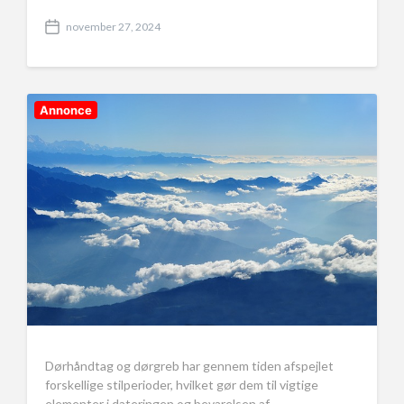
november 27, 2024
P
o
s
t
d
Annonce
a
t
e
Dørhåndtag og dørgreb har gennem tiden afspejlet
forskellige stilperioder, hvilket gør dem til vigtige
elementer i dateringen og bevarelsen af…