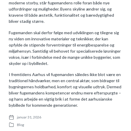
moderne storby, står fugemandens rolle foran både nye
udfordringer og muligheder. Byens skyline ændrer sig, og
kravene til både æstetik, funktionalitet og bæredygtighed
bliver stadig større.
Fugemanden skal derfor følge med udviklingen og tilegne sig
ny viden om innovative materialer og teknikker, der kan
opfylde de stigende forventninger til energibesparelse og
miljøhensyn. Samtidig vil behovet for specialiserede løsninger
vokse, især i forbindelse med de mange unikke byggerier, som
skyder op i bybilledet.
I fremtidens Aarhus vil fugemanden således ikke blot være en
traditionel håndværker, men en central aktør, som bidrager til
bygningernes holdbarhed, komfort og visuelle udtryk. Dermed
bliver fugemandens kompetencer endnu mere efterspurgte –
og hans arbejde en vigtig brik i at forme det aarhusianske
bybillede for kommende generationer.
januar 31, 2026
P
Blog
o
P
s