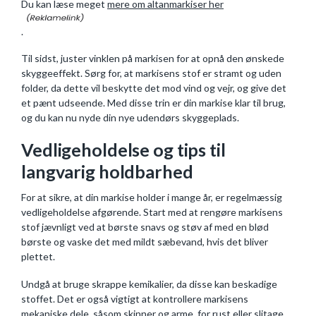
Du kan læse meget
mere om altanmarkiser her
.
Til sidst, juster vinklen på markisen for at opnå den ønskede
skyggeeffekt. Sørg for, at markisens stof er stramt og uden
folder, da dette vil beskytte det mod vind og vejr, og give det
et pænt udseende. Med disse trin er din markise klar til brug,
og du kan nu nyde din nye udendørs skyggeplads.
Vedligeholdelse og tips til
langvarig holdbarhed
For at sikre, at din markise holder i mange år, er regelmæssig
vedligeholdelse afgørende. Start med at rengøre markisens
stof jævnligt ved at børste snavs og støv af med en blød
børste og vaske det med mildt sæbevand, hvis det bliver
plettet.
Undgå at bruge skrappe kemikalier, da disse kan beskadige
stoffet. Det er også vigtigt at kontrollere markisens
mekaniske dele, såsom skinner og arme, for rust eller slitage.