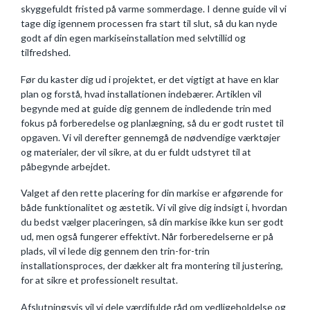
skyggefuldt fristed på varme sommerdage. I denne guide vil vi
tage dig igennem processen fra start til slut, så du kan nyde
godt af din egen markiseinstallation med selvtillid og
tilfredshed.
Før du kaster dig ud i projektet, er det vigtigt at have en klar
plan og forstå, hvad installationen indebærer. Artiklen vil
begynde med at guide dig gennem de indledende trin med
fokus på forberedelse og planlægning, så du er godt rustet til
opgaven. Vi vil derefter gennemgå de nødvendige værktøjer
og materialer, der vil sikre, at du er fuldt udstyret til at
påbegynde arbejdet.
Valget af den rette placering for din markise er afgørende for
både funktionalitet og æstetik. Vi vil give dig indsigt i, hvordan
du bedst vælger placeringen, så din markise ikke kun ser godt
ud, men også fungerer effektivt. Når forberedelserne er på
plads, vil vi lede dig gennem den trin-for-trin
installationsproces, der dækker alt fra montering til justering,
for at sikre et professionelt resultat.
Afslutningsvis vil vi dele værdifulde råd om vedligeholdelse og