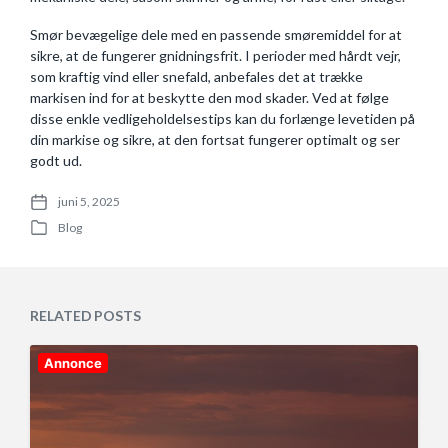
Smør bevægelige dele med en passende smøremiddel for at
sikre, at de fungerer gnidningsfrit. I perioder med hårdt vejr,
som kraftig vind eller snefald, anbefales det at trække
markisen ind for at beskytte den mod skader. Ved at følge
disse enkle vedligeholdelsestips kan du forlænge levetiden på
din markise og sikre, at den fortsat fungerer optimalt og ser
godt ud.
juni 5, 2025
P
Blog
o
P
s
o
t
s
d
t
a
e
RELATED POSTS
t
d
e
i
n
Annonce