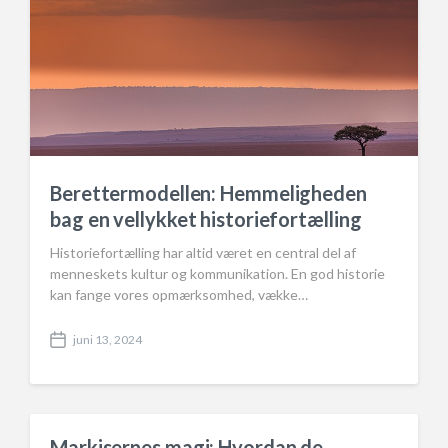
Berettermodellen: Hemmeligheden
bag en vellykket historiefortælling
Historiefortælling har altid været en central del af
menneskets kultur og kommunikation. En god historie
kan fange vores opmærksomhed, vække…
juni 13, 2024
P
o
s
t
d
a
Markisernes magi: Hvordan de