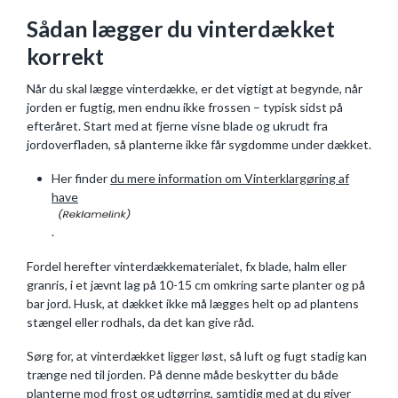
Sådan lægger du vinterdækket
korrekt
Når du skal lægge vinterdække, er det vigtigt at begynde, når
jorden er fugtig, men endnu ikke frossen – typisk sidst på
efteråret. Start med at fjerne visne blade og ukrudt fra
jordoverfladen, så planterne ikke får sygdomme under dækket.
Her finder
du mere information om Vinterklargøring af
have
.
Fordel herefter vinterdækkematerialet, fx blade, halm eller
granris, i et jævnt lag på 10-15 cm omkring sarte planter og på
bar jord. Husk, at dækket ikke må lægges helt op ad plantens
stængel eller rodhals, da det kan give råd.
Sørg for, at vinterdækket ligger løst, så luft og fugt stadig kan
trænge ned til jorden. På denne måde beskytter du både
planterne mod frost og udtørring, samtidig med at du giver