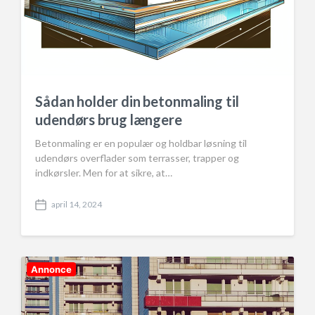
Sådan holder din betonmaling til
udendørs brug længere
Betonmaling er en populær og holdbar løsning til
udendørs overflader som terrasser, trapper og
indkørsler. Men for at sikre, at…
april 14, 2024
P
o
s
t
d
Annonce
a
t
e