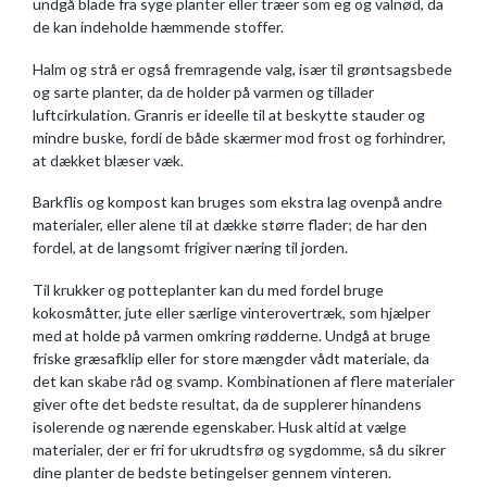
undgå blade fra syge planter eller træer som eg og valnød, da
de kan indeholde hæmmende stoffer.
Halm og strå er også fremragende valg, især til grøntsagsbede
og sarte planter, da de holder på varmen og tillader
luftcirkulation. Granris er ideelle til at beskytte stauder og
mindre buske, fordi de både skærmer mod frost og forhindrer,
at dækket blæser væk.
Barkflis og kompost kan bruges som ekstra lag ovenpå andre
materialer, eller alene til at dække større flader; de har den
fordel, at de langsomt frigiver næring til jorden.
Til krukker og potteplanter kan du med fordel bruge
kokosmåtter, jute eller særlige vinterovertræk, som hjælper
med at holde på varmen omkring rødderne. Undgå at bruge
friske græsafklip eller for store mængder vådt materiale, da
det kan skabe råd og svamp. Kombinationen af flere materialer
giver ofte det bedste resultat, da de supplerer hinandens
isolerende og nærende egenskaber. Husk altid at vælge
materialer, der er fri for ukrudtsfrø og sygdomme, så du sikrer
dine planter de bedste betingelser gennem vinteren.