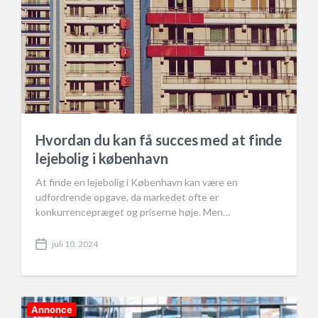
Hvordan du kan få succes med at finde
lejebolig i københavn
At finde en lejebolig i København kan være en
udfordrende opgave, da markedet ofte er
konkurrencepræget og priserne høje. Men…
juli 10, 2024
P
o
s
t
d
Annonce
a