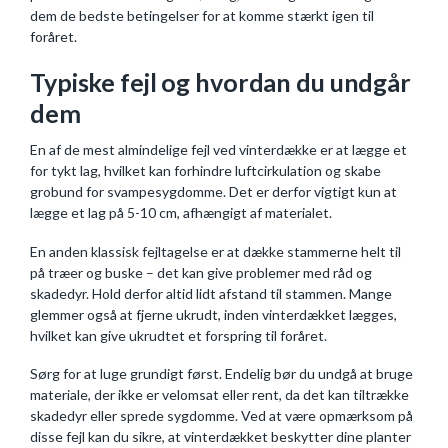
dem de bedste betingelser for at komme stærkt igen til
foråret.
Typiske fejl og hvordan du undgår
dem
En af de mest almindelige fejl ved vinterdække er at lægge et
for tykt lag, hvilket kan forhindre luftcirkulation og skabe
grobund for svampesygdomme. Det er derfor vigtigt kun at
lægge et lag på 5-10 cm, afhængigt af materialet.
En anden klassisk fejltagelse er at dække stammerne helt til
på træer og buske – det kan give problemer med råd og
skadedyr. Hold derfor altid lidt afstand til stammen. Mange
glemmer også at fjerne ukrudt, inden vinterdækket lægges,
hvilket kan give ukrudtet et forspring til foråret.
Sørg for at luge grundigt først. Endelig bør du undgå at bruge
materiale, der ikke er velomsat eller rent, da det kan tiltrække
skadedyr eller sprede sygdomme. Ved at være opmærksom på
disse fejl kan du sikre, at vinterdækket beskytter dine planter