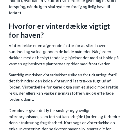
indblik i, hvordan et veludført vinterdække giver dig et stort
forspring, når du igen skal nyde en frodig og livlig have til
foråret.
Hvorfor er vinterdække vigtigt
for haven?
Vinterdække er en afgørende faktor for at sikre havens
sundhed og vækst gennem de kolde måneder. Når jorden
dækkes med et beskyttende lag, hjælper det med at holde på
varmen og beskytte planternes rødder mod frostskader.
Samtidig mindsker vinterdækket risikoen for udtørring, fordi
det forhindrer den kolde vintervind i at trække fugt ud af
jorden. Vinterdække fungerer også som et skjold mod kraftig
regn, der ellers kan vaske næringsstoffer væk og efterlade
jorden udpint.
Derudover giver det ly for smådyr og gavnlige
mikroorganismer, som fortsat kan arbejde i jorden og forbedre
dens struktur og frugtbarhed. Kort sagt er vinterdække en
enkel investering, der beskytter havens liv, sparer dig for