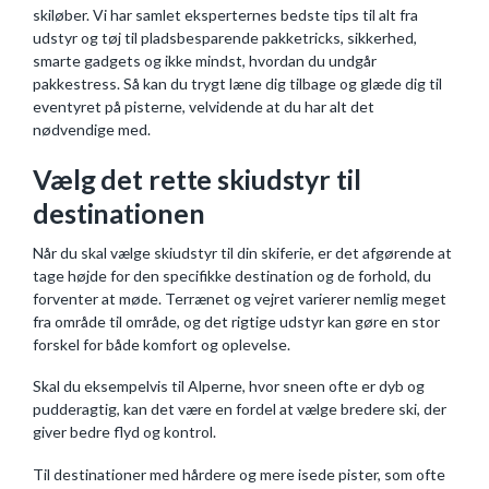
skiløber. Vi har samlet eksperternes bedste tips til alt fra
udstyr og tøj til pladsbesparende pakketricks, sikkerhed,
smarte gadgets og ikke mindst, hvordan du undgår
pakkestress. Så kan du trygt læne dig tilbage og glæde dig til
eventyret på pisterne, velvidende at du har alt det
nødvendige med.
Vælg det rette skiudstyr til
destinationen
Når du skal vælge skiudstyr til din skiferie, er det afgørende at
tage højde for den specifikke destination og de forhold, du
forventer at møde. Terrænet og vejret varierer nemlig meget
fra område til område, og det rigtige udstyr kan gøre en stor
forskel for både komfort og oplevelse.
Skal du eksempelvis til Alperne, hvor sneen ofte er dyb og
pudderagtig, kan det være en fordel at vælge bredere ski, der
giver bedre flyd og kontrol.
Til destinationer med hårdere og mere isede pister, som ofte