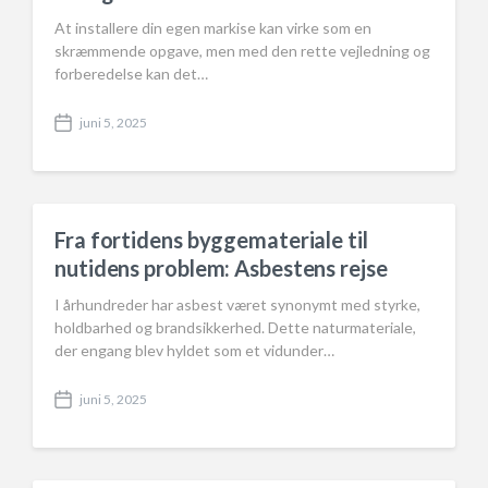
At installere din egen markise kan virke som en
skræmmende opgave, men med den rette vejledning og
forberedelse kan det…
juni 5, 2025
P
o
s
t
d
a
Fra fortidens byggemateriale til
t
nutidens problem: Asbestens rejse
e
I århundreder har asbest været synonymt med styrke,
holdbarhed og brandsikkerhed. Dette naturmateriale,
der engang blev hyldet som et vidunder…
juni 5, 2025
P
o
s
t
d