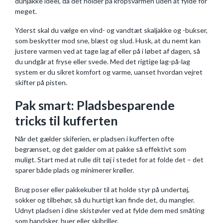
dunjakke ideel, da det holder på kropsvarmen uden at fylde for
meget.
Yderst skal du vælge en vind- og vandtæt skaljakke og -bukser,
som beskytter mod sne, blæst og slud. Husk, at du nemt kan
justere varmen ved at tage lag af eller på i løbet af dagen, så
du undgår at fryse eller svede. Med det rigtige lag-på-lag
system er du sikret komfort og varme, uanset hvordan vejret
skifter på pisten.
Pak smart: Pladsbesparende
tricks til kufferten
Når det gælder skiferien, er pladsen i kufferten ofte
begrænset, og det gælder om at pakke så effektivt som
muligt. Start med at rulle dit tøj i stedet for at folde det – det
sparer både plads og minimerer krøller.
Brug poser eller pakkekuber til at holde styr på undertøj,
sokker og tilbehør, så du hurtigt kan finde det, du mangler.
Udnyt pladsen i dine skistøvler ved at fylde dem med småting
som handsker, huer eller skibriller.