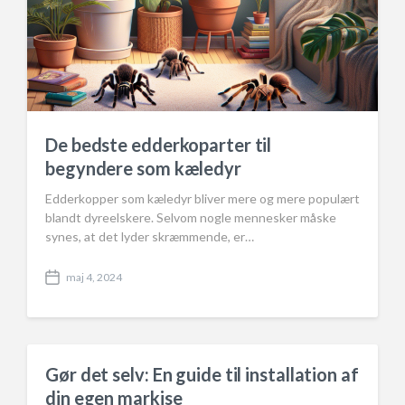
De bedste edderkoparter til
begyndere som kæledyr
Edderkopper som kæledyr bliver mere og mere populært
blandt dyreelskere. Selvom nogle mennesker måske
synes, at det lyder skræmmende, er…
maj 4, 2024
P
o
s
t
d
a
Gør det selv: En guide til installation af
t
din egen markise
e