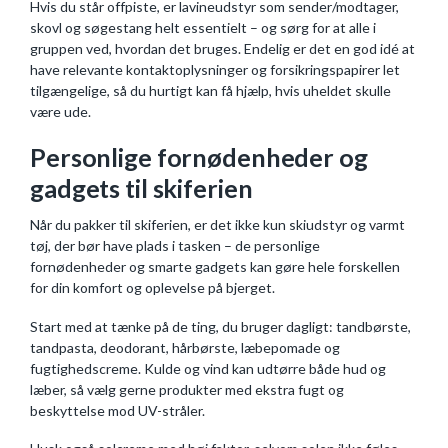
Hvis du står offpiste, er lavineudstyr som sender/modtager,
skovl og søgestang helt essentielt – og sørg for at alle i
gruppen ved, hvordan det bruges. Endelig er det en god idé at
have relevante kontaktoplysninger og forsikringspapirer let
tilgængelige, så du hurtigt kan få hjælp, hvis uheldet skulle
være ude.
Personlige fornødenheder og
gadgets til skiferien
Når du pakker til skiferien, er det ikke kun skiudstyr og varmt
tøj, der bør have plads i tasken – de personlige
fornødenheder og smarte gadgets kan gøre hele forskellen
for din komfort og oplevelse på bjerget.
Start med at tænke på de ting, du bruger dagligt: tandbørste,
tandpasta, deodorant, hårbørste, læbepomade og
fugtighedscreme. Kulde og vind kan udtørre både hud og
læber, så vælg gerne produkter med ekstra fugt og
beskyttelse mod UV-stråler.