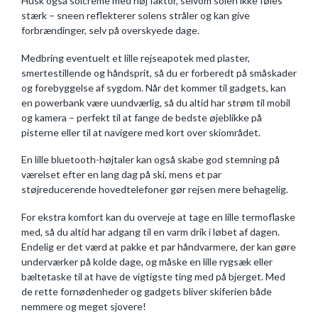
Husk også solcreme med høj faktor, selvom solen ikke føles
stærk – sneen reflekterer solens stråler og kan give
forbrændinger, selv på overskyede dage.
Medbring eventuelt et lille rejseapotek med plaster,
smertestillende og håndsprit, så du er forberedt på småskader
og forebyggelse af sygdom. Når det kommer til gadgets, kan
en powerbank være uundværlig, så du altid har strøm til mobil
og kamera – perfekt til at fange de bedste øjeblikke på
pisterne eller til at navigere med kort over skiområdet.
En lille bluetooth-højtaler kan også skabe god stemning på
værelset efter en lang dag på ski, mens et par
støjreducerende hovedtelefoner gør rejsen mere behagelig.
For ekstra komfort kan du overveje at tage en lille termoflaske
med, så du altid har adgang til en varm drik i løbet af dagen.
Endelig er det værd at pakke et par håndvarmere, der kan gøre
underværker på kolde dage, og måske en lille rygsæk eller
bæltetaske til at have de vigtigste ting med på bjerget. Med
de rette fornødenheder og gadgets bliver skiferien både
nemmere og meget sjovere!