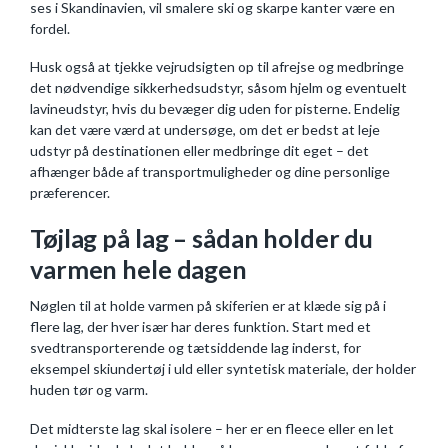
ses i Skandinavien, vil smalere ski og skarpe kanter være en
fordel.
Husk også at tjekke vejrudsigten op til afrejse og medbringe
det nødvendige sikkerhedsudstyr, såsom hjelm og eventuelt
lavineudstyr, hvis du bevæger dig uden for pisterne. Endelig
kan det være værd at undersøge, om det er bedst at leje
udstyr på destinationen eller medbringe dit eget – det
afhænger både af transportmuligheder og dine personlige
præferencer.
Tøjlag på lag – sådan holder du
varmen hele dagen
Nøglen til at holde varmen på skiferien er at klæde sig på i
flere lag, der hver især har deres funktion. Start med et
svedtransporterende og tætsiddende lag inderst, for
eksempel skiundertøj i uld eller syntetisk materiale, der holder
huden tør og varm.
Det midterste lag skal isolere – her er en fleece eller en let