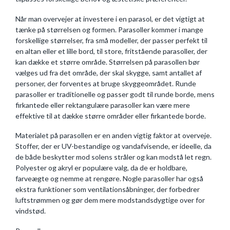
Når man overvejer at investere i en parasol, er det vigtigt at
tænke på størrelsen og formen. Parasoller kommer i mange
forskellige størrelser, fra små modeller, der passer perfekt til
en altan eller et lille bord, til store, fritstående parasoller, der
kan dække et større område. Størrelsen på parasollen bør
vælges ud fra det område, der skal skygge, samt antallet af
personer, der forventes at bruge skyggeområdet. Runde
parasoller er traditionelle og passer godt til runde borde, mens
firkantede eller rektangulære parasoller kan være mere
effektive til at dække større områder eller firkantede borde.
Materialet på parasollen er en anden vigtig faktor at overveje.
Stoffer, der er UV-bestandige og vandafvisende, er ideelle, da
de både beskytter mod solens stråler og kan modstå let regn.
Polyester og akryl er populære valg, da de er holdbare,
farveægte og nemme at rengøre. Nogle parasoller har også
ekstra funktioner som ventilationsåbninger, der forbedrer
luftstrømmen og gør dem mere modstandsdygtige over for
vindstød.