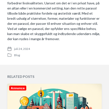
forbedrer livskvaliteten. Uanset om det er i en privat have, på
en altan eller i en kommerciel setting, kan den rette parasol
tilbyde både praktiske fordele og æstetisk værdi. Med et
bredt udvalg af størrelser, former, materialer og funktioner er
der en parasol, der passer til enhver situation og enhver stil.
Ved at vælge en parasol, der opfylder ens specifikke behov,
kan man skabe et skyggefuldt og indbydende udendørs miljø,
der kan nydes i mange år fremover.
juli 24, 2024
P
Blog
o
P
s
o
t
s
d
t
a
e
RELATED POSTS
t
d
e
i
n
Annonce