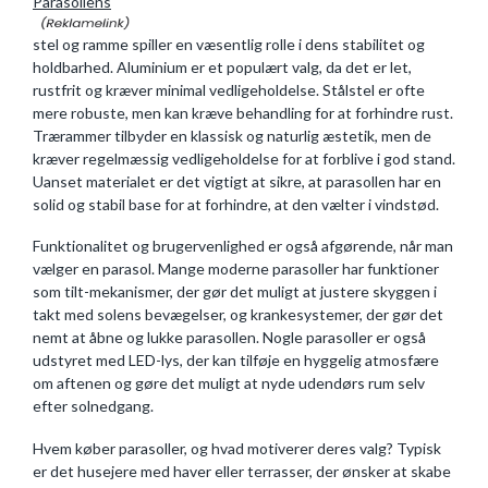
Parasollens
stel og ramme spiller en væsentlig rolle i dens stabilitet og
holdbarhed. Aluminium er et populært valg, da det er let,
rustfrit og kræver minimal vedligeholdelse. Stålstel er ofte
mere robuste, men kan kræve behandling for at forhindre rust.
Trærammer tilbyder en klassisk og naturlig æstetik, men de
kræver regelmæssig vedligeholdelse for at forblive i god stand.
Uanset materialet er det vigtigt at sikre, at parasollen har en
solid og stabil base for at forhindre, at den vælter i vindstød.
Funktionalitet og brugervenlighed er også afgørende, når man
vælger en parasol. Mange moderne parasoller har funktioner
som tilt-mekanismer, der gør det muligt at justere skyggen i
takt med solens bevægelser, og krankesystemer, der gør det
nemt at åbne og lukke parasollen. Nogle parasoller er også
udstyret med LED-lys, der kan tilføje en hyggelig atmosfære
om aftenen og gøre det muligt at nyde udendørs rum selv
efter solnedgang.
Hvem køber parasoller, og hvad motiverer deres valg? Typisk
er det husejere med haver eller terrasser, der ønsker at skabe