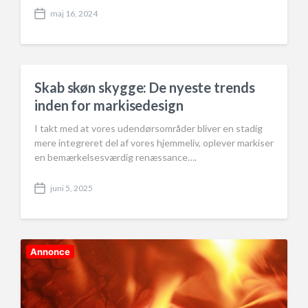
maj 16, 2024
P
o
s
t
d
a
Skab skøn skygge: De nyeste trends
t
inden for markisedesign
e
I takt med at vores udendørsområder bliver en stadig
mere integreret del af vores hjemmeliv, oplever markiser
en bemærkelsesværdig renæssance….
juni 5, 2025
P
o
s
t
d
Annonce
a
t
e