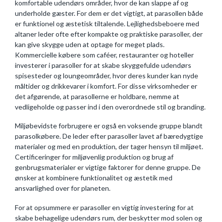
komfortable udendørs områder, hvor de kan slappe af og
underholde gæster. For dem er det vigtigt, at parasollen både
er funktionel og æstetisk tiltalende. Lejlighedsbeboere med
altaner leder ofte efter kompakte og praktiske parasoller, der
kan give skygge uden at optage for meget plads.
Kommercielle købere som caféer, restauranter og hoteller
investerer i parasoller for at skabe skyggefulde udendørs
spisesteder og loungeområder, hvor deres kunder kan nyde
måltider og drikkevarer i komfort. For disse virksomheder er
det afgørende, at parasollerne er holdbare, nemme at
vedligeholde og passer ind i den overordnede stil og branding.
Miljøbevidste forbrugere er også en voksende gruppe blandt
parasolkøbere. De leder efter parasoller lavet af bæredygtige
materialer og med en produktion, der tager hensyn til miljøet.
Certificeringer for miljøvenlig produktion og brug af
genbrugsmaterialer er vigtige faktorer for denne gruppe. De
ønsker at kombinere funktionalitet og æstetik med
ansvarlighed over for planeten.
For at opsummere er parasoller en vigtig investering for at
skabe behagelige udendørs rum, der beskytter mod solen og