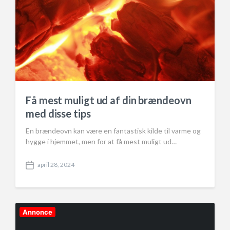
Få mest muligt ud af din brændeovn
med disse tips
En brændeovn kan være en fantastisk kilde til varme og
hygge i hjemmet, men for at få mest muligt ud…
april 28, 2024
P
o
s
t
d
Annonce
a
t