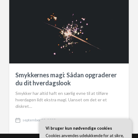
e
Smykkernes magi: Sådan opgraderer
du dit hverdagslook
Smykker har altid haft en særlig evne til at tilføre
hverdagen lidt ekstra magi. Uanset om det er et
diskret…
september 23, 2025
P
Vi bruger kun nødvendige cookies
o
s
Cookies anvendes udelukkende for at sikre,