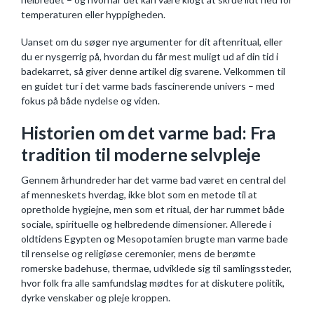
temperaturen eller hyppigheden.
Uanset om du søger nye argumenter for dit aftenritual, eller
du er nysgerrig på, hvordan du får mest muligt ud af din tid i
badekarret, så giver denne artikel dig svarene. Velkommen til
en guidet tur i det varme bads fascinerende univers – med
fokus på både nydelse og viden.
Historien om det varme bad: Fra
tradition til moderne selvpleje
Gennem århundreder har det varme bad været en central del
af menneskets hverdag, ikke blot som en metode til at
opretholde hygiejne, men som et ritual, der har rummet både
sociale, spirituelle og helbredende dimensioner. Allerede i
oldtidens Egypten og Mesopotamien brugte man varme bade
til renselse og religiøse ceremonier, mens de berømte
romerske badehuse, thermae, udviklede sig til samlingssteder,
hvor folk fra alle samfundslag mødtes for at diskutere politik,
dyrke venskaber og pleje kroppen.