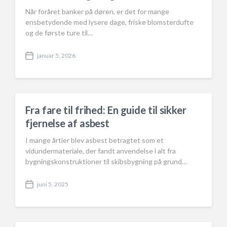
Når foråret banker på døren, er det for mange
ensbetydende med lysere dage, friske blomsterdufte
og de første ture til…
januar 5, 2026
P
o
s
t
d
a
Fra fare til frihed: En guide til sikker
t
fjernelse af asbest
e
I mange årtier blev asbest betragtet som et
vidundermateriale, der fandt anvendelse i alt fra
bygningskonstruktioner til skibsbygning på grund…
juni 5, 2025
P
o
s
t
d