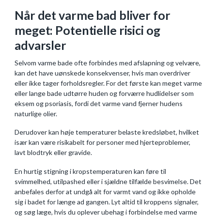
Når det varme bad bliver for
meget: Potentielle risici og
advarsler
Selvom varme bade ofte forbindes med afslapning og velvære,
kan det have uønskede konsekvenser, hvis man overdriver
eller ikke tager forholdsregler. For det første kan meget varme
eller lange bade udtørre huden og forværre hudlidelser som
eksem og psoriasis, fordi det varme vand fjerner hudens
naturlige olier.
Derudover kan høje temperaturer belaste kredsløbet, hvilket
især kan være risikabelt for personer med hjerteproblemer,
lavt blodtryk eller gravide.
En hurtig stigning i kropstemperaturen kan føre til
svimmelhed, utilpashed eller i sjældne tilfælde besvimelse. Det
anbefales derfor at undgå alt for varmt vand og ikke opholde
sig i badet for længe ad gangen. Lyt altid til kroppens signaler,
og søg læge, hvis du oplever ubehag i forbindelse med varme