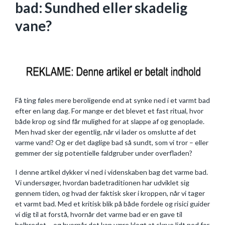
bad: Sundhed eller skadelig
vane?
Få ting føles mere beroligende end at synke ned i et varmt bad
efter en lang dag. For mange er det blevet et fast ritual, hvor
både krop og sind får mulighed for at slappe af og genoplade.
Men hvad sker der egentlig, når vi lader os omslutte af det
varme vand? Og er det daglige bad så sundt, som vi tror – eller
gemmer der sig potentielle faldgruber under overfladen?
I denne artikel dykker vi ned i videnskaben bag det varme bad.
Vi undersøger, hvordan badetraditionen har udviklet sig
gennem tiden, og hvad der faktisk sker i kroppen, når vi tager
et varmt bad. Med et kritisk blik på både fordele og risici guider
vi dig til at forstå, hvornår det varme bad er en gave til
helbredet – og hvornår det kan være klogt at skrue lidt ned for