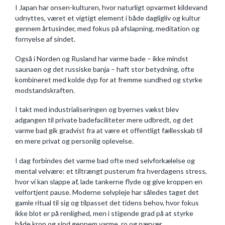
I Japan har onsen-kulturen, hvor naturligt opvarmet kildevand
udnyttes, været et vigtigt element i både dagligliv og kultur
gennem årtusinder, med fokus på afslapning, meditation og
fornyelse af sindet.
Også i Norden og Rusland har varme bade – ikke mindst
saunaen og det russiske banja – haft stor betydning, ofte
kombineret med kolde dyp for at fremme sundhed og styrke
modstandskraften.
I takt med industrialiseringen og byernes vækst blev
adgangen til private badefaciliteter mere udbredt, og det
varme bad gik gradvist fra at være et offentligt fællesskab til
en mere privat og personlig oplevelse.
I dag forbindes det varme bad ofte med selvforkælelse og
mental velvære: et tiltrængt pusterum fra hverdagens stress,
hvor vi kan slappe af, lade tankerne flyde og give kroppen en
velfortjent pause. Moderne selvpleje har således taget det
gamle ritual til sig og tilpasset det tidens behov, hvor fokus
ikke blot er på renlighed, men i stigende grad på at styrke
både krop og sind gennem varme, ro og nærvær.