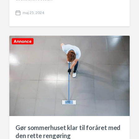
maj 25, 2024
P
o
s
t
d
Annonce
a
t
e
Gør sommerhuset klar til foråret med
den rette rengøring