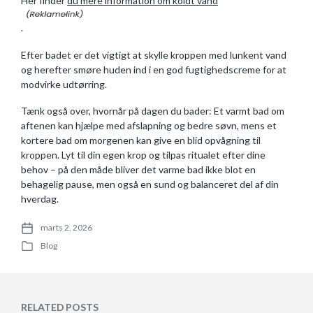
Her finder
du mere information om koldt vand
.
Efter badet er det vigtigt at skylle kroppen med lunkent vand
og herefter smøre huden ind i en god fugtighedscreme for at
modvirke udtørring.
Tænk også over, hvornår på dagen du bader: Et varmt bad om
aftenen kan hjælpe med afslapning og bedre søvn, mens et
kortere bad om morgenen kan give en blid opvågning til
kroppen. Lyt til din egen krop og tilpas ritualet efter dine
behov – på den måde bliver det varme bad ikke blot en
behagelig pause, men også en sund og balanceret del af din
hverdag.
marts 2, 2026
P
Blog
o
P
s
o
t
s
d
t
a
e
RELATED POSTS
t