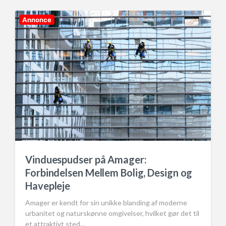
d
e
i
n
Annonce
Vinduespudser på Amager:
Forbindelsen Mellem Bolig, Design og
Havepleje
Amager er kendt for sin unikke blanding af moderne
urbanitet og naturskønne omgivelser, hvilket gør det til
et attraktivt sted…