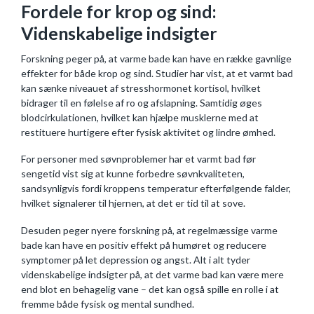
Fordele for krop og sind:
Videnskabelige indsigter
Forskning peger på, at varme bade kan have en række gavnlige
effekter for både krop og sind. Studier har vist, at et varmt bad
kan sænke niveauet af stresshormonet kortisol, hvilket
bidrager til en følelse af ro og afslapning. Samtidig øges
blodcirkulationen, hvilket kan hjælpe musklerne med at
restituere hurtigere efter fysisk aktivitet og lindre ømhed.
For personer med søvnproblemer har et varmt bad før
sengetid vist sig at kunne forbedre søvnkvaliteten,
sandsynligvis fordi kroppens temperatur efterfølgende falder,
hvilket signalerer til hjernen, at det er tid til at sove.
Desuden peger nyere forskning på, at regelmæssige varme
bade kan have en positiv effekt på humøret og reducere
symptomer på let depression og angst. Alt i alt tyder
videnskabelige indsigter på, at det varme bad kan være mere
end blot en behagelig vane – det kan også spille en rolle i at
fremme både fysisk og mental sundhed.