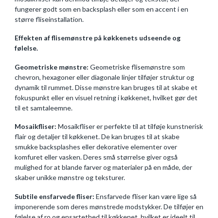
fungerer godt som en backsplash eller som en accent i en
større fliseinstallation.
Effekten af flisemønstre på køkkenets udseende og
følelse.
Geometriske mønstre:
Geometriske flisemønstre som
chevron, hexagoner eller diagonale linjer tilføjer struktur og
dynamik til rummet. Disse mønstre kan bruges til at skabe et
fokuspunkt eller en visuel retning i køkkenet, hvilket gør det
til et samtaleemne.
Mosaikfliser:
Mosaikfliser er perfekte til at tilføje kunstnerisk
flair og detaljer til køkkenet. De kan bruges til at skabe
smukke backsplashes eller dekorative elementer over
komfuret eller vasken. Deres små størrelse giver også
mulighed for at blande farver og materialer på en måde, der
skaber unikke mønstre og teksturer.
Subtile ensfarvede fliser:
Ensfarvede fliser kan være lige så
imponerende som deres mønstrede modstykker. De tilføjer en
følelse af ro og ensartethed til køkkenet, hvilket er ideelt til