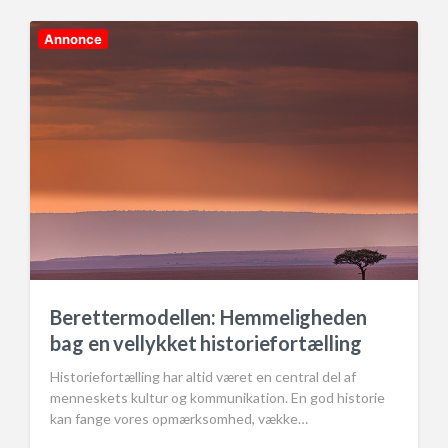
d
e
i
n
Annonce
Berettermodellen: Hemmeligheden
bag en vellykket historiefortælling
Historiefortælling har altid været en central del af
menneskets kultur og kommunikation. En god historie
kan fange vores opmærksomhed, vække…