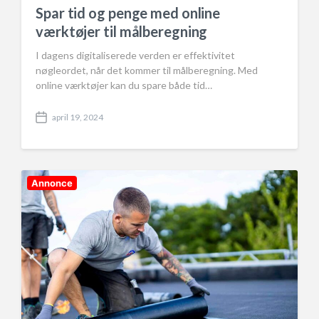
Spar tid og penge med online
værktøjer til målberegning
I dagens digitaliserede verden er effektivitet
nøgleordet, når det kommer til målberegning. Med
online værktøjer kan du spare både tid…
april 19, 2024
P
o
s
t
d
Annonce
a
t
e