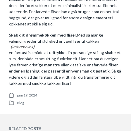
dem, der foretrækker et mere minimalistisk eller traditionelt
udseende. Ensfarvede fliser kan også bruges som en neutral
baggrund, der giver mulighed for andre designelementer i
køkkenet at skille sig ud.
Skab dit drømmekøkken med fliser.
Med så mange
valgmuligheder til rådighed er
vægfliser til køkken
en fantastisk måde at udtrykke din personlige stil og skabe et
rum, der både er smukt og funktionelt. Uanset om du vælger
lyse farver, dristige mønstre eller klassiske ensfarvede fliser,
er der en løsning, der passer til enhver smag og æstetik. Så gå
videre og lad din fantasi løbe vildt, når du transformerer dit
køkken med smukke køkkenfliser!
juni 19, 2024
P
Blog
o
P
s
o
t
s
d
t
a
e
RELATED POSTS
t